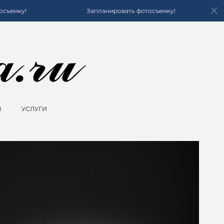
Запланировать фотосъемку!
Запланир
Ы
УСЛУГИ